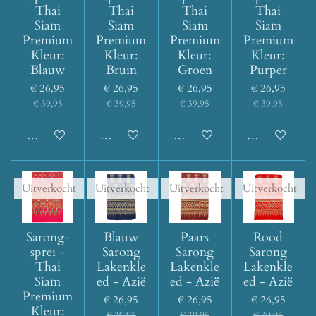
Thai
Thai
Thai
Thai
Siam
Siam
Siam
Siam
Premium
Premium
Premium
Premium
Kleur:
Kleur:
Kleur:
Kleur:
Blauw
Bruin
Groen
Purper
€ 26,95
€ 26,95
€ 26,95
€ 26,95
€ 39,95
€ 39,95
€ 39,95
€ 39,95
Houd mij op de hoogte
Houd mij op de hoogte
Houd mij op de hoogte
Houd mij op d
Uitverkocht
Uitverkocht
Uitverkocht
Uitverkocht
Sarong-
Blauw
Paars
Rood
sprei -
Sarong
Sarong
Sarong
Thai
Lakenkle
Lakenkle
Lakenkle
Siam
ed - Azië
ed - Azië
ed - Azië
Premium
€ 26,95
€ 26,95
€ 26,95
Kleur:
€ 39,95
€ 39,95
€ 39,95