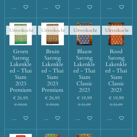
Houd mij op de hoogte
Houd mij op de hoogte
Houd mij op de hoogte
Houd mij op d
Uitverkocht
Uitverkocht
Uitverkocht
Uitverkocht
Groen
Bruin
Blauw
Rood
Sarong
Sarong
Sarong
Sarong
Lakenkle
Lakenkle
Lakenkle
Lakenkle
ed - Thai
ed - Thai
ed - Thai
ed - Thai
Siam
Siam
Siam
Siam
2023
2023
Classic
Classic
Premium
Premium
2023
2023
€ 26,95
€ 26,95
€ 19,99
€ 19,99
€ 39,95
€ 39,95
€ 21,99
€ 21,99
Houd mij op de hoogte
Houd mij op de hoogte
Houd mij op de hoogte
Houd mij op d