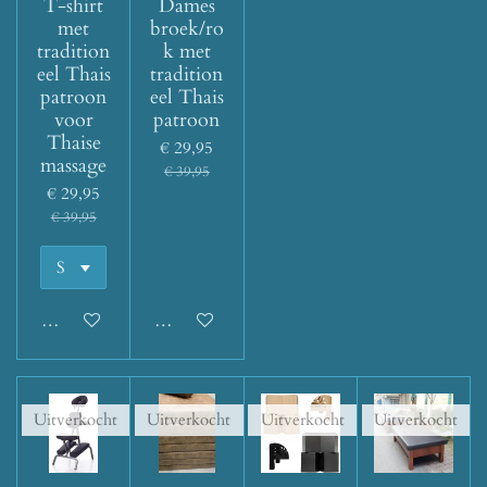
T-shirt
Dames
met
broek/ro
tradition
k met
eel Thais
tradition
patroon
eel Thais
voor
patroon
Thaise
€ 29,95
massage
€ 39,95
€ 29,95
€ 39,95
Houd mij op de hoogte
Houd mij op de hoogte
Uitverkocht
Uitverkocht
Uitverkocht
Uitverkocht