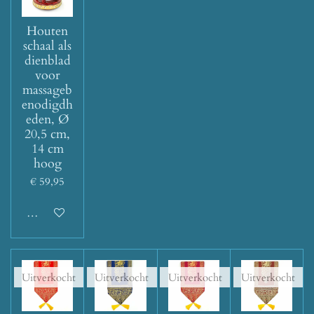
Houten
schaal als
dienblad
voor
massageb
enodigdh
eden, Ø
20,5 cm,
14 cm
hoog
€ 59,95
Houd mij op de hoogte
Uitverkocht
Uitverkocht
Uitverkocht
Uitverkocht