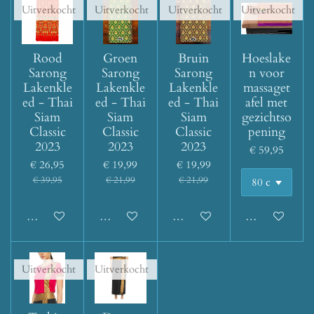
Uitverkocht
Uitverkocht
Uitverkocht
Uitverkocht
Rood
Groen
Bruin
Hoeslake
Sarong
Sarong
Sarong
n voor
Lakenkle
Lakenkle
Lakenkle
massaget
ed - Thai
ed - Thai
ed - Thai
afel met
Siam
Siam
Siam
gezichtso
Classic
Classic
Classic
pening
2023
2023
2023
€ 59,95
€ 26,95
€ 19,99
€ 19,99
€ 39,95
€ 21,99
€ 21,99
Houd mij op de hoogte
Houd mij op de hoogte
Houd mij op de hoogte
Houd mij op d
Uitverkocht
Uitverkocht