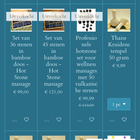
Uitverkocht
Uitverkocht
Uitverkocht
Set van
Set van
Professio
Thaise
36 stenen
45 stenen
nele
Kruidens
in
in
hotstone
tempel
bamboe
bamboe
set voor
50 gram
doos -
doos -
wellness
€ 9,99
Hot
Hot
massages
Stone
Stone
met 50
massage
massage
vulkanisc
he stenen
€ 99,00
€ 121,00
€ 99,99
€ 119,99
Houd mij op de hoogte
Houd mij op de hoogte
Houd mij op de hoogte
In winkelwage