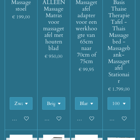
Massage
ALLEEN
Massaget
Basis
stoel
Massage
afel
Thaise
Matras
adapter
Therapie
€ 199,00
voor
voor een
Tafel -
massaget
werkhoo
Thais
afel met
gte van
Massage
houten
65cm
bed -
blad
naar
Massageb
70cm of
ank-
€ 950,00
75cm
Massaget
afel
€ 99,95
Stationai
r
€ 1.799,00
Houd mij op de hoogte
Houd mij op de hoogte
Houd mij op de hoogte
Houd mij op d