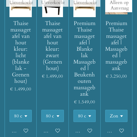
Uitverkocht
Uitverkocht
Uitverkocht
Alleen op
Aanvraag
Thaise
Thaise
Premium
Premium
massaget
massaget
Thaise
Thaise
afel van
afel van
massaget
massaget
hout
hout
afel |
afel |
kleur:
kleur:
Blanke
Massageb
licht
zwart
lak
ed |
(blanke
(Grenen
Massageb
massageb
lak -
hout)
ed |
ank
Grenen
Beukenh
€ 1.499,00
€ 3.250,00
hout)
outen
massageb
€ 1.499,00
ank
€ 1.549,00
Houd mij op de hoogte
Houd mij op de hoogte
Houd mij op de hoogte
Houd mij op d