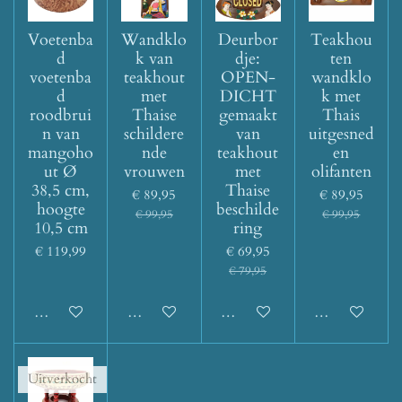
Voetenba
Wandklo
Deurbor
Teakhou
d
k van
dje:
ten
voetenba
teakhout
OPEN-
wandklo
d
met
DICHT
k met
roodbrui
Thaise
gemaakt
Thais
n van
schildere
van
uitgesned
mangoho
nde
teakhout
en
ut Ø
vrouwen
met
olifanten
38,5 cm,
Thaise
€ 89,95
€ 89,95
hoogte
beschilde
€ 99,95
€ 99,95
10,5 cm
ring
€ 119,99
€ 69,95
€ 79,95
Houd mij op de hoogte
Houd mij op de hoogte
Houd mij op de hoogte
Houd mij op d
Uitverkocht