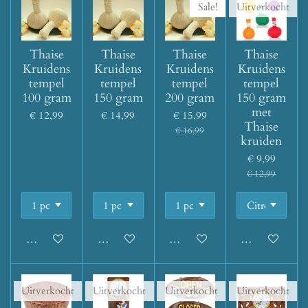
Sale!
Uitverkocht
Thaise
Thaise
Thaise
Thaise
Kruidens
Kruidens
Kruidens
Kruidens
tempel
tempel
tempel
tempel
100 gram
150 gram
200 gram
150 gram
met
€ 12,99
€ 14,99
€ 15,99
Thaise
€ 16,99
kruiden
€ 9,99
€ 12,99
In winkelwagen
In winkelwagen
In winkelwagen
Houd mij op d
Uitverkocht
Uitverkocht
Uitverkocht
Uitverkocht