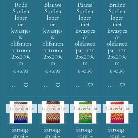
Rode
Blauwe
Paarse
Bruine
Stoffen
Stoffen
Stoffen
Stoffen
loper
loper
loper
loper
met
met
met
met
kwastjes
kwastjes
kwastjes
kwastjes
&
&
&
&
olifanten
olifanten
olifanten
olifanten
patroon
patroon
patroon
patroon
23x200c
23x200c
23x200c
23x200c
m
m
m
m
€ 43,95
€ 43,95
€ 43,95
€ 43,95
Houd mij op de hoogte
Houd mij op de hoogte
Houd mij op de hoogte
Houd mij op d
Uitverkocht
Uitverkocht
Uitverkocht
Uitverkocht
Sarong-
Sarong-
Sarong-
Sarong-
sprei -
sprei -
sprei -
sprei -