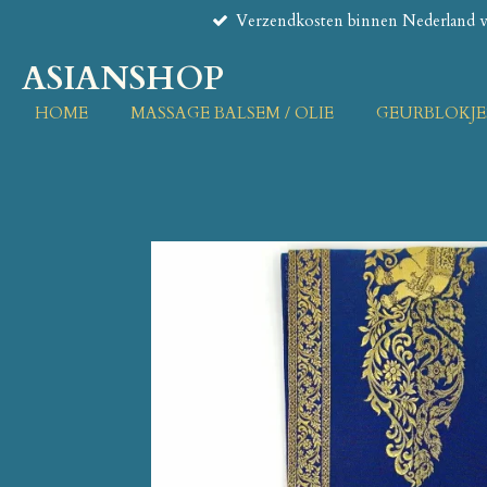
Verzendkosten binnen Nederland va
Ga
direct
ASIANSHOP
naar
de
HOME
MASSAGE BALSEM / OLIE
GEURBLOKJE
hoofdinhoud