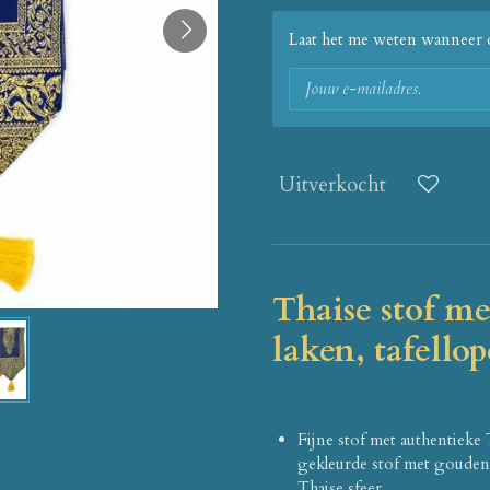
Laat het me weten wanneer d
Uitverkocht
Thaise stof me
laken, tafellop
Fijne stof met authentieke
gekleurde stof met gouden
Thaise sfeer