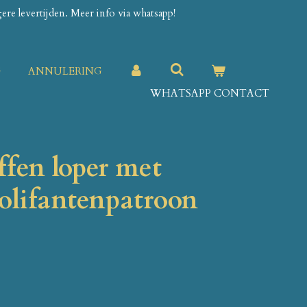
re levertijden. Meer info via whatsapp!
G
ANNULERING
WHATSAPP CONTACT
ffen loper met
olifantenpatroon