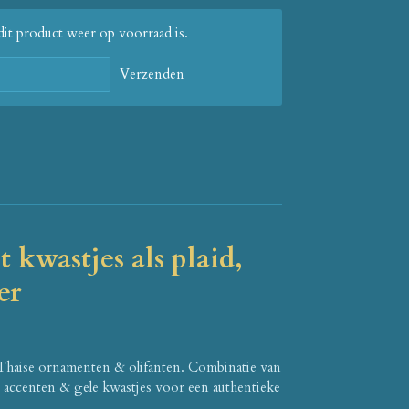
it product weer op voorraad is.
Verzenden
t kwastjes als plaid,
er
 Thaise ornamenten & olifanten.
Combinatie van
 accenten & gele kwastjes voor een authentieke