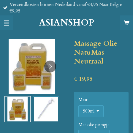
Verzendkosten binnen Nederland vanaf €4,95 Naar Belgie
Ga
€9,95
direct
naar
ASIANSHOP
de
hoofdinhoud
Massage Olie
NatuMas
Neutraal
€ 19,95
Maat
Met olie pompje