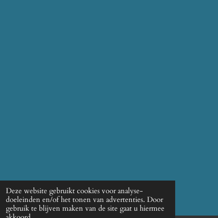
Deze website gebruikt cookies voor analyse-
doeleinden en/of het tonen van advertenties. Door
gebruik te blijven maken van de site gaat u hiermee
akkoord.