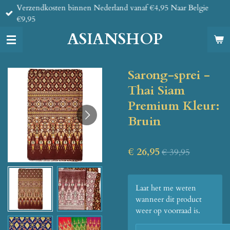
Verzendkosten binnen Nederland vanaf €4,95 Naar Belgie
Ga
€9,95
direct
naar
ASIANSHOP
de
hoofdinhoud
Sarong-sprei -
Thai Siam
Premium Kleur:
Bruin
€ 26,95
€ 39,95
Laat het me weten
wanneer dit product
weer op voorraad is.