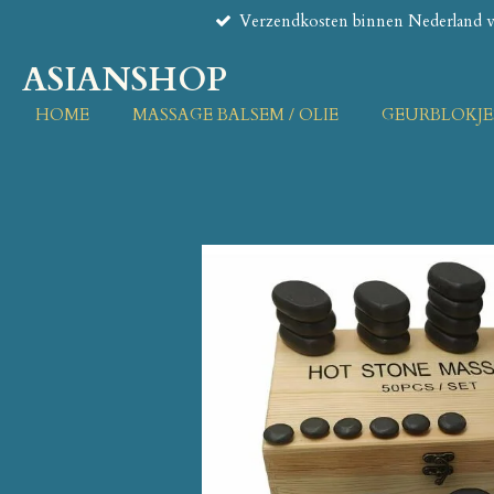
Verzendkosten binnen Nederland va
Ga
direct
ASIANSHOP
naar
de
HOME
MASSAGE BALSEM / OLIE
GEURBLOKJE
hoofdinhoud