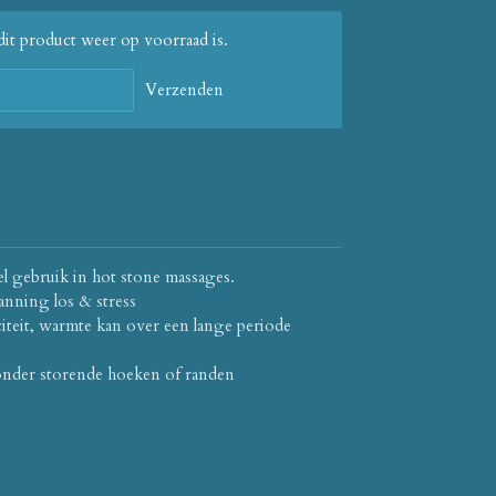
it product weer op voorraad is.
Verzenden
l gebruik in hot stone massages.
panning los & stress
iteit, warmte kan over een lange periode
der storende hoeken of randen