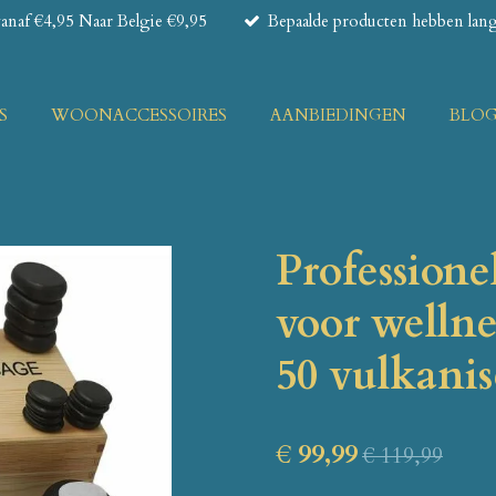
naf €4,95 Naar Belgie €9,95
Bepaalde producten hebben lange
S
WOONACCESSOIRES
AANBIEDINGEN
BLO
Professione
voor wellne
50 vulkanis
€ 99,99
€ 119,99