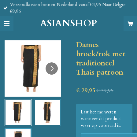
Verzendkosten binnen Nederland vanaf €4,95 Naar Belgie
Ga
€9,95
direct
naar
ASIANSHOP
de
hoofdinhoud
Dames
broek/rok met
traditioneel
Thais patroon
€ 29,95
€ 39,95
Laat het me weten
wanneer dit product
weer op voorraad is.