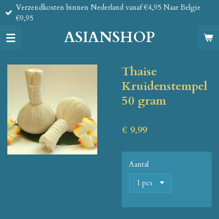
Verzendkosten binnen Nederland vanaf €4,95 Naar Belgie
Ga
€9,95
direct
naar
ASIANSHOP
de
hoofdinhoud
Thaise
Kruidenstempel
50 gram
€ 9,99
Aantal