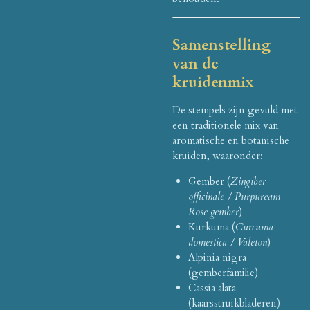
Samenstelling
van de
kruidenmix
De stempels zijn gevuld met
een traditionele mix van
aromatische en botanische
kruiden, waaronder:
Gember (
Zingiber
officinale / Purpuream
Rose gember
)
Kurkuma (
Curcuma
domestica / Valeton
)
Alpinia nigra
(gemberfamilie)
Cassia alata
(kaarsstruikbladeren)