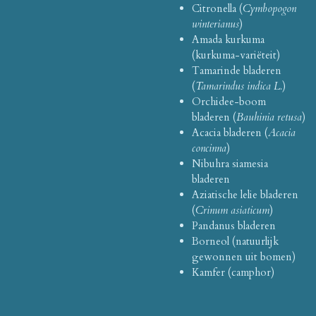
Citronella (
Cymbopogon
winterianus
)
Amada kurkuma
(kurkuma-variëteit)
Tamarinde bladeren
(
Tamarindus indica L.
)
Orchidee-boom
bladeren (
Bauhinia retusa
)
Acacia bladeren (
Acacia
concinna
)
Nibuhra siamesia
bladeren
Aziatische lelie bladeren
(
Crinum asiaticum
)
Pandanus bladeren
Borneol (natuurlijk
gewonnen uit bomen)
Kamfer (camphor)