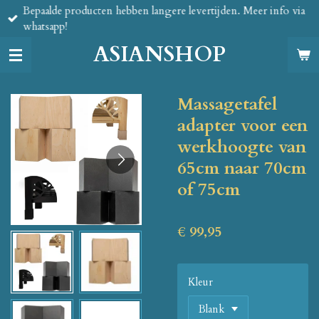
Bepaalde producten hebben langere levertijden. Meer info via
Ga
whatsapp!
direct
naar
ASIANSHOP
de
hoofdinhoud
Massagetafel
adapter voor een
werkhoogte van
65cm naar 70cm
of 75cm
€ 99,95
Kleur