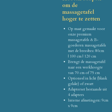
om de
massagetafel
hoger te zetten
Op maat gemaakt voor
onze premium
massagetafels & B-
goederen massagetafels
met de breedtes: 80cm
|
100 cm |
120 cm
Brengt de massagetafel
naar een werkhoogte
van 70 cm of 75 cm
Optioneel in licht (blank
gelakt) of zwart
Adapterset bestaande uit
4 adapters
Interne afmetingen: 9cm
x 9cm