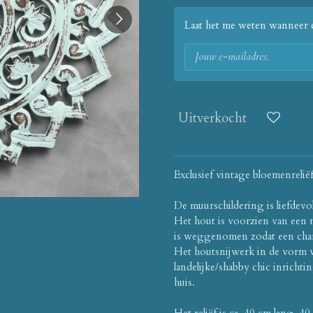
Laat het me weten wanneer d
Uitverkocht
Exclusief vintage bloemenreliëf
De muurschildering is liefdev
Het hout is voorzien van een m
is weggenomen zodat een char
Het houtsnijwerk in de vorm va
landelijke/shabby chic inrichti
huis.
Het reliëf is ca. 40 cm lang, 4