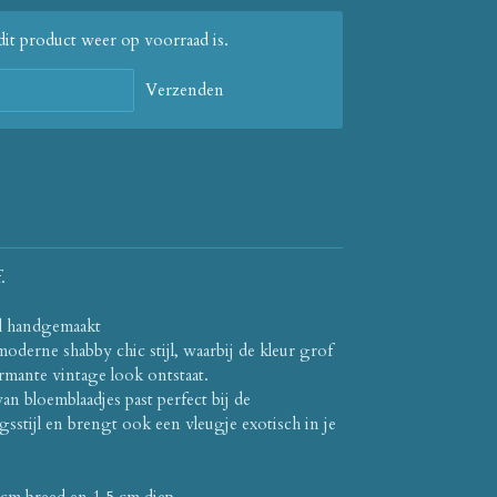
it product weer op voorraad is.
Verzenden
.
ol handgemaakt
oderne shabby chic stijl, waarbij de kleur grof
mante vintage look ontstaat.
n bloemblaadjes past perfect bij de
ngsstijl en brengt ook een vleugje exotisch in je
0 cm breed en 1,5 cm diep.