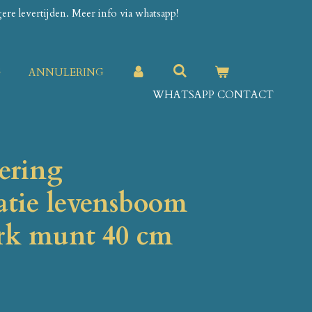
re levertijden. Meer info via whatsapp!
G
ANNULERING
WHATSAPP CONTACT
ering
tie levensboom
rk munt 40 cm