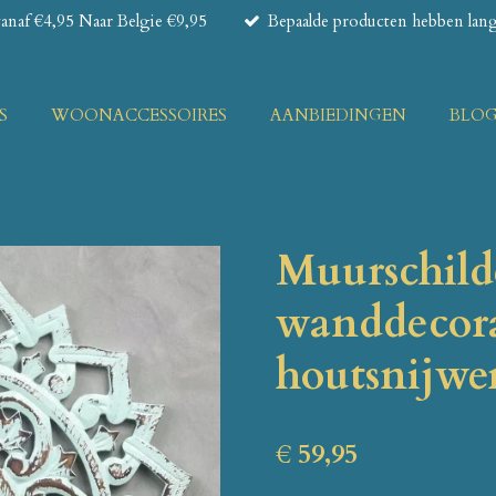
naf €4,95 Naar Belgie €9,95
Bepaalde producten hebben lange
S
WOONACCESSOIRES
AANBIEDINGEN
BLO
Muurschild
wanddecora
houtsnijwe
€ 59,95