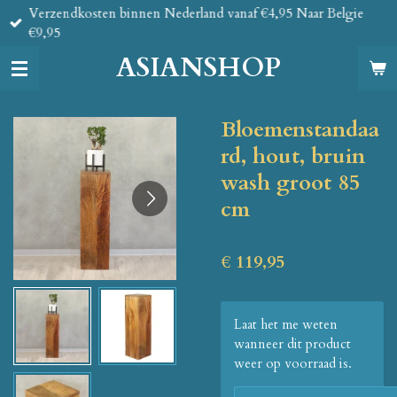
Verzendkosten binnen Nederland vanaf €4,95 Naar Belgie
Ga
€9,95
direct
naar
ASIANSHOP
de
hoofdinhoud
Bloemenstandaa
rd, hout, bruin
wash groot 85
cm
€ 119,95
Laat het me weten
wanneer dit product
weer op voorraad is.