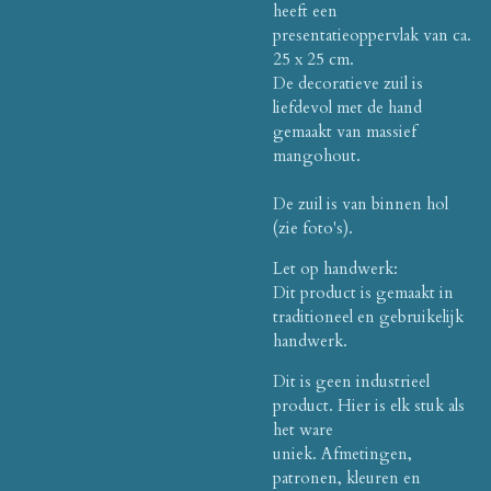
heeft een
presentatieoppervlak van ca.
25 x 25 cm.
De decoratieve zuil is
liefdevol met de hand
gemaakt van massief
mangohout.
De zuil is van binnen hol
(zie foto's).
Let op handwerk:
Dit product is gemaakt in
traditioneel en gebruikelijk
handwerk.
Dit is geen industrieel
product.
Hier is elk stuk als
het ware
uniek.
Afmetingen,
patronen, kleuren en