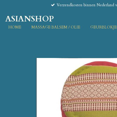
Verzendkosten binnen Nederland va
Ga
direct
ASIANSHOP
naar
de
HOME
MASSAGE BALSEM / OLIE
GEURBLOKJE
hoofdinhoud