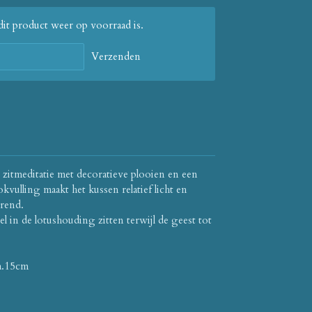
it product weer op voorraad is.
Verzenden
zitmeditatie met decoratieve plooien en een
kvulling maakt het kussen relatief licht en
rend.
l in de lotushouding zitten terwijl de geest tot
a.15cm