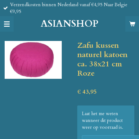
Verzendkosten binnen Nederland vanaf €4,95 Naar Belgie
Ga
€9,95
direct
naar
ASIANSHOP
de
hoofdinhoud
Zafu kussen
naturel katoen
ca. 38x21 cm
Roze
€ 43,95
Laat het me weten
wanneer dit product
weer op voorraad is.