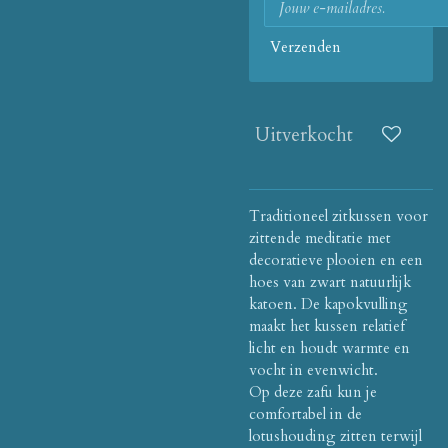
Verzenden
Uitverkocht
Traditioneel zitkussen voor
zittende meditatie met
decoratieve plooien en een
hoes van zwart natuurlijk
katoen.
De kapokvulling
maakt het kussen relatief
licht en houdt warmte en
vocht in evenwicht.
Op deze zafu kun je
comfortabel in de
lotushouding zitten terwijl