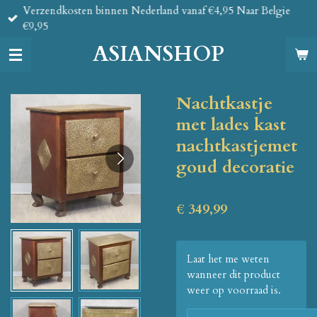
Verzendkosten binnen Nederland vanaf €4,95 Naar Belgie
Ga
€9,95
direct
naar
ASIANSHOP
de
hoofdinhoud
Nachtkastje
met lades kast
nachtkastjemet
goud decoratie
€ 349,99
Laat het me weten
wanneer dit product
weer op voorraad is.