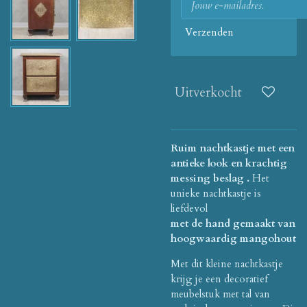
Verzenden
Uitverkocht
Ruim nachtkastje met een
antieke look en krachtig
messing beslag
.
Het
unieke nachtkastje is
liefdevol
met de hand gemaakt van
hoogwaardig mangohout
Met dit kleine nachtkastje
krijg je een decoratief
meubelstuk met tal van