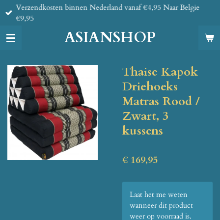
Verzendkosten binnen Nederland vanaf €4,95 Naar Belgie
Ga
€9,95
direct
naar
ASIANSHOP
de
hoofdinhoud
Thaise Kapok
Driehoeks
Matras Rood /
Zwart, 3
kussens
€ 169,95
Laat het me weten
wanneer dit product
weer op voorraad is.