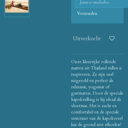
Verzenden
Uitverkocht
Onze kleurrijke rollende
matten uit Thailand zullen u
inspireren. Ze zijn snel
uitgerold en perfect als
relaxmat, yogamat of
gastmatras. Door de speciale
kapokvulling is hij ideaal als
vloermat. Het is zacht en
comfortabel en de speciale
structuur van de kapokvezel
laat de grond niet afkoelen!