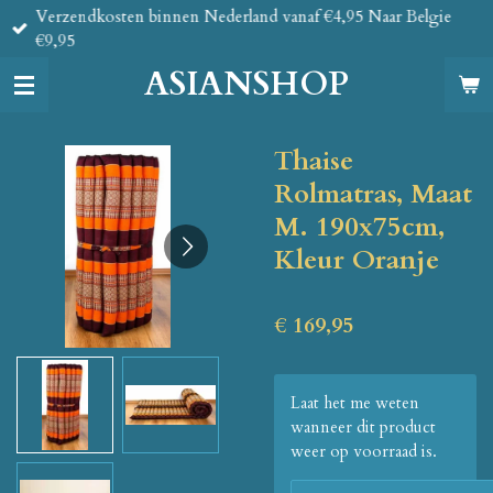
Verzendkosten binnen Nederland vanaf €4,95 Naar Belgie
Ga
€9,95
direct
naar
ASIANSHOP
de
hoofdinhoud
Thaise
Rolmatras, Maat
M. 190x75cm,
Kleur Oranje
€ 169,95
Laat het me weten
wanneer dit product
weer op voorraad is.