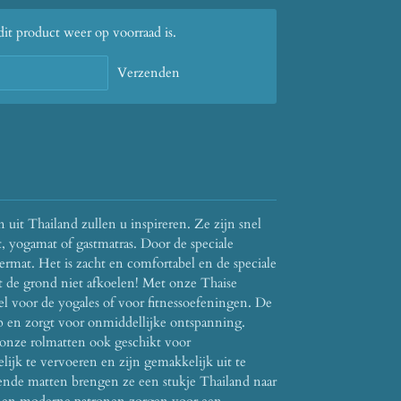
t product weer op voorraad is.
Verzenden
 uit Thailand zullen u inspireren. Ze zijn snel
t, yogamat of gastmatras. Door de speciale
loermat. Het is zacht en comfortabel en de speciale
at de grond niet afkoelen! Met onze Thaise
el voor de yogales of voor fitnessoefeningen. De
op en zorgt voor onmiddellijke ontspanning.
onze rolmatten ook geschikt voor
ijk te vervoeren en zijn gemakkelijk uit te
llende matten brengen ze een stukje Thailand naar
en en moderne patronen zorgen voor een