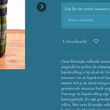
Laat het me weten wanneer di
Uitverkocht
Onze kleurrijke rollende matten
uitgerold en perfect als relaxma
kapokvulling is hij ideaal als v
structuur van de kapokvezel la
matten heb je de ideale metgez
gewatteerde structuur biedt st
Vanwege de kapokvulling zijn 
buitengebruik. Ze zijn gemakkel
rollen. Met onze kleurrijke ro
hun huis. De kleurrijke kleur