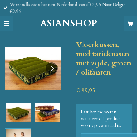
Verzendkosten binnen Nederland vanaf €4,95 Naar Belgie
Ga
€9,95
direct
naar
ASIANSHOP
de
hoofdinhoud
Vloerkussen,
meditatiekussen
met zijde, groen
/ olifanten
€ 99,95
Laat het me weten
wanneer dit product
weer op voorraad is.