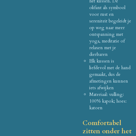
het kussen.
De
olifant als symbool
voor rust en
sereniteit begeleidt je
op weg naar meer
ontspanning met
yoga, meditatie of
relaxen met je
dierbaren
Elk kussen is
liefdevol met de hand
gemaakt, dus de
afmetingen kunnen
iets afwijken
Materiaal: vulling:
100% kapok;
hoes:
katoen
Comfortabel
zitten onder het