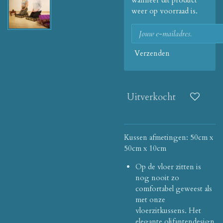
wanneer dit product
weer op voorraad is.
Verzenden
Uitverkocht
Kussen afmetingen: 50cm x
50cm x 10cm
Op de vloer zitten is
nog nooit zo
comfortabel geweest als
met onze
vloerzitkussens.
Het
elegante olifantendesign