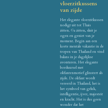
vloerzitkussens
van zijde
Het elegante vloerzitkussen
nodigt uit tot Thais
zitten.
Ga zitten, sluit je
ogen en geniet van je
moment.
Begin aan een
korte mentale vakantie in de
tropen van Thailand en vind
balans in je dagelijkse
avonturen.
Het elegante
borduursel met
olifantenmotief glinstert als
zijde.
De olifant wordt
vereerd in Thailand, het is
het symbool van geluk,
intelligentie, ijver, majesteit
en kracht.
Het is dus geen
wonder dat het