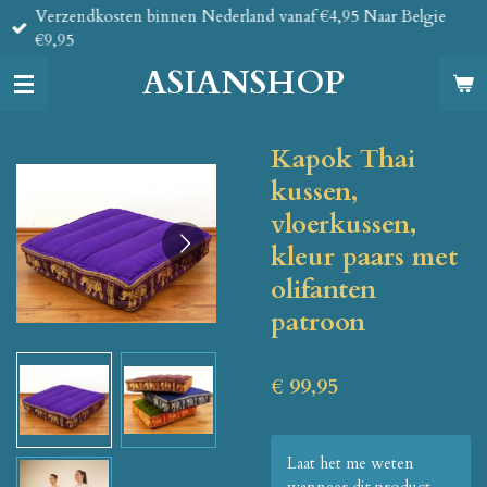
Verzendkosten binnen Nederland vanaf €4,95 Naar Belgie
Ga
€9,95
direct
naar
ASIANSHOP
de
hoofdinhoud
Kapok Thai
kussen,
vloerkussen,
kleur paars met
olifanten
patroon
€ 99,95
Laat het me weten