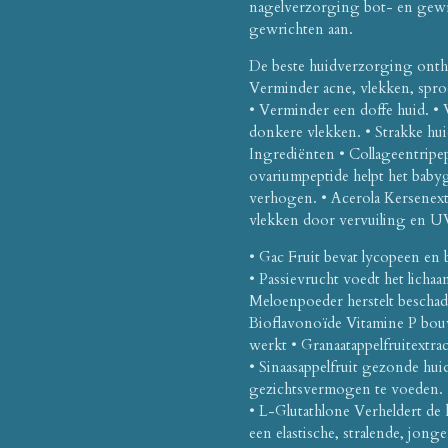
nagelverzorging bot- en gewri
gewrichten aan.
De beste huidverzorging onthul
Verminder acne, vlekken, sproe
• Verminder een doffe huid. • 
donkere vlekken. • Strakke hui
Ingrediënten • Collageentripept
ovariumpeptide helpt het bab
verhogen. • Acerola Kersenex
vlekken door vervuiling en U
• Gac Fruit bevat lycopeen en 
• Passievrucht voedt het licha
Meloenpoeder herstelt beschadig
Bioflavonoïde Vitamine P bouw
werkt • Granaatappelfruitextra
• Sinaasappelfruit gezonde huid
gezichtsvermogen te voeden. 
• L-Glutathlone Verheldert de h
een elastische, stralende, jong