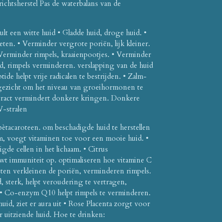
chtsherstel Pas de waterbalans van de
t een witte huid • Gladde huid, droge huid. •
ten. • Verminder vergrote poriën, lijk kleiner.
Verminder rimpels, kraaienpootjes. • Verminder
d, rimpels verminderen. verslapping van de huid
ide helpt vrije radicalen te bestrijden. • Zalm-
ygezicht om het niveau van groeihormonen te
tract vermindert donkere kringen. Donkere
V-stralen
bètacaroteen. om beschadigde huid te herstellen
am, voegt vitaminen toe voor een mooie huid. •
de cellen in het lichaam. • Citrus
t immuniteit op. optimaliseren hoe vitamine C
cten verkleinen de poriën, verminderen rimpels.
, sterk, helpt veroudering te vertragen,
• Co-enzym Q10 helpt rimpels te verminderen.
uid, ziet er aura uit • Rose Placenta zorgt voor
er uitziende huid. Hoe te drinken: