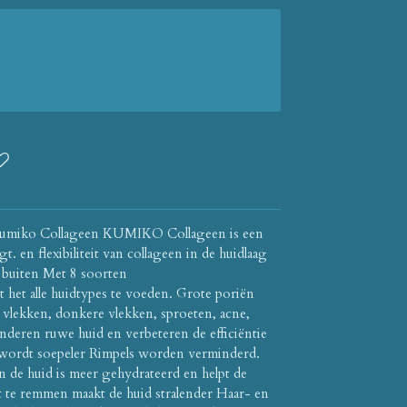
 Kumiko Collageen KUMIKO Collageen is een
t. en flexibiliteit van collageen in de huidlaag
 buiten Met 8 soorten
 het alle huidtypes te voeden. Grote poriën
 vlekken, donkere vlekken, sproeten, acne,
nderen ruwe huid en verbeteren de efficiëntie
wordt soepeler Rimpels worden verminderd.
en de huid is meer gehydrateerd en helpt de
te remmen maakt de huid stralender Haar- en