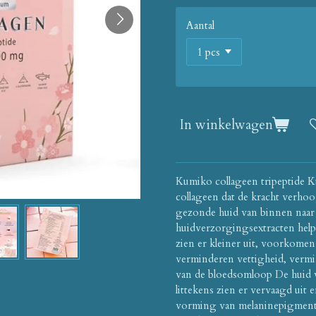
Aantal
In winkelwagen
Kumiko collageen tripeptide
collageen dat de kracht verhoog
gezonde huid van binnen naar
huidverzorgingsextracten helpt
zien er kleiner uit, voorkomen
verminderen vettigheid, vermi
van de bloedsomloop De huid 
littekens zien er vervaagd uit 
vorming van melaninepigment 