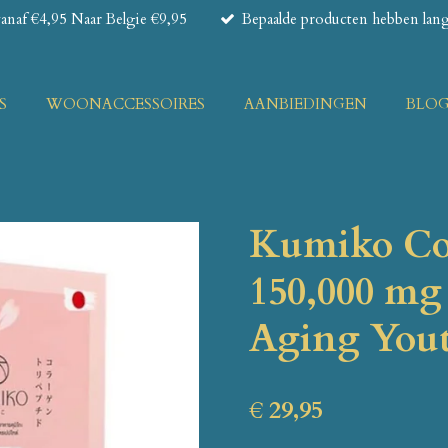
naf €4,95 Naar Belgie €9,95
Bepaalde producten hebben lange
S
WOONACCESSOIRES
AANBIEDINGEN
BLO
Kumiko Co
150,000 mg
Aging Yout
€ 29,95