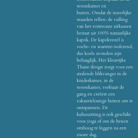
woonkamer en
buiten.
Omdat de innerlijke
waarden tellen: de vulling
van het vormvaste zitkussen
bestaat uit 100% natuurlijke
kapok.
De kapokvezel is
vocht- en warmte-isolerend,
dus koele avonden zijn
behaaglijk.
Het kleurrijke
Thaise design zorgt voor een
stralende blikvanger in de
kinderkamer, in de
woonkamer, verfraait de
gang en creëert een
vakantielounge buiten om te
ontspannen.
De
kubuszitting is ook geschikt
voor yoga of om de benen
omhoog te leggen na een
zware dag.