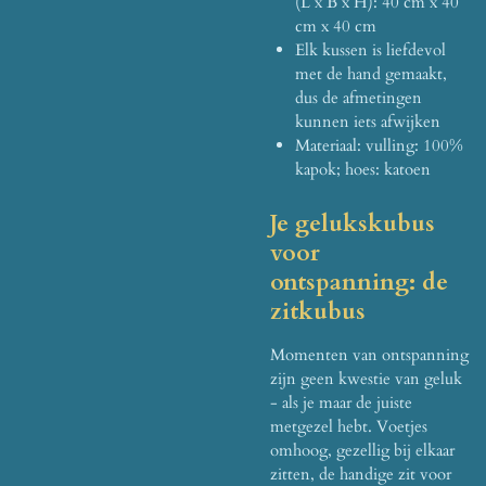
(L x B x H): 40 cm x 40
cm x 40 cm
Elk kussen is liefdevol
met de hand gemaakt,
dus de afmetingen
kunnen iets afwijken
Materiaal: vulling: 100%
kapok;
hoes: katoen
Je gelukskubus
voor
ontspanning: de
zitkubus
Momenten van ontspanning
zijn geen kwestie van geluk
- als je maar de juiste
metgezel hebt.
Voetjes
omhoog, gezellig bij elkaar
zitten, de handige zit voor