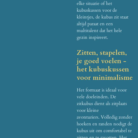
elke situatie of het
kubuskussen voor de
kleintjes, de kubus zit staat
altijd paraat en een
multitalent dat het hele
gezin inspireert.
Zitten, stapelen,
je goed voelen -
het kubuskussen
voor minimalisme
Het formaat is ideaal voor
vele doeleinden.
De
zitkubus dient als zitplaats
voor kleine
avonturiers.
Volledig zonder
hoeken en randen nodigt de
kubus uit om comfortabel te
zitten en te ravotten.
Het