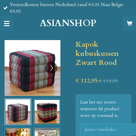
Verzendkosten binnen Nederland vanaf €4,95 Naar Belgie
Ga
€9,95
direct
naar
ASIANSHOP
de
hoofdinhoud
Kapok
kubuskussen
Zwart Rood
€ 112,95
€ 119,95
Laat het me weten
wanneer dit product
weer op voorraad is.