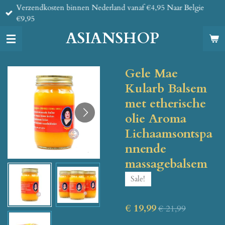
Verzendkosten binnen Nederland vanaf €4,95 Naar Belgie
Ga
€9,95
direct
naar
ASIANSHOP
de
hoofdinhoud
Gele Mae
Kularb Balsem
met etherische
olie Aroma
Lichaamsontspa
nnende
massagebalsem
Sale!
€ 19,99
€ 21,99