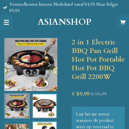
Verzendkosten binnen Nederland vanaf €4,95 Naar Belgie
Ga
€9,95
direct
naar
ASIANSHOP
de
hoofdinhoud
2 in 1 Electric
BBQ Pan Grill
Hot Pot Portable
Hot Pot BBQ
Grill 2200W
€ 89,99
€ 99,95
Laat het me weten
wanneer dit product
weer op voorraad is.