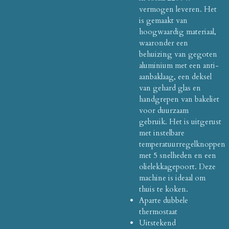
vermogen leveren.
Het
is gemaakt van
hoogwaardig materiaal,
waaronder een
behuizing van gegoten
aluminium met een anti-
aanbaklaag, een deksel
van gehard glas en
handgrepen van bakeliet
voor duurzaam
gebruik.
Het is uitgerust
met instelbare
temperatuurregelknoppen
met 5 snelheden en een
olielekkagepoort.
Deze
machine is ideaal om
thuis te koken.
Aparte dubbele
thermostaat
Uitstekend