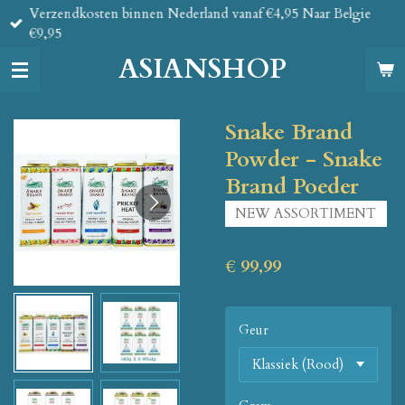
Verzendkosten binnen Nederland vanaf €4,95 Naar Belgie
Ga
€9,95
direct
naar
ASIANSHOP
de
hoofdinhoud
Snake Brand
Powder - Snake
Brand Poeder
NEW ASSORTIMENT
€ 99,99
Geur