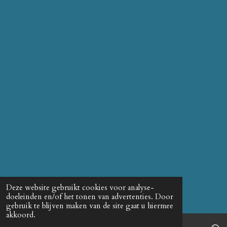
Deze website gebruikt cookies voor analyse-
doeleinden en/of het tonen van advertenties. Door
gebruik te blijven maken van de site gaat u hiermee
akkoord.