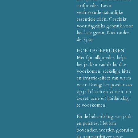
stofpoeder. Bevat
verfrissende natuurlijke
essentiële oliën. Geschikt
voor dagelijks gebruik voor
het hele gezin. Niet onder
de 3 jaar
HOE TE GEBRUIKEN
Met fijn talkpoeder, helpt
het jeuken van de huid te
voorkomen, stekelige hitte
en irritatie-effect van warm
weer. Breng het poeder aan
op je lichaam en voeten om
zweet, acne en huiduitslag
te voorkomen.
En de behandeling van jeuk
en puistjes. Het kan
bovendien worden gebruikt
als geurverdrijver voor