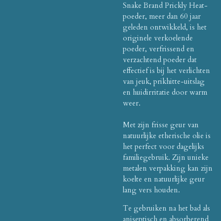
Snake Brand Prickly Heat-
poeder, meer dan 60 jaar
geleden ontwikkeld, is het
originele verkoelende
poeder, verfrissend en
verzachtend poeder dat
effectief is bij het verlichten
van jeuk, prikhitte-uitslag
en huidirritatie door warm
weer.
Met zijn frisse geur van
natuurlijke etherische olie is
het perfect voor dagelijks
familiegebruik. Zijn unieke
metalen verpakking kan zijn
koelte en natuurlijke geur
lang vers houden.
Te gebruiken na het bad als
aniseptisch en absorberend