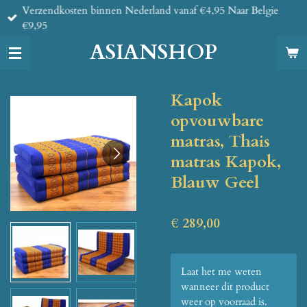
Verzendkosten binnen Nederland vanaf €4,95 Naar Belgie
Ga
€9,95
direct
naar
ASIANSHOP
de
hoofdinhoud
Kapok
opvouwbare
matras, Thais
matras Kapok,
Blauw Geel
€ 289,00
Laat het me weten
wanneer dit product
weer op voorraad is.