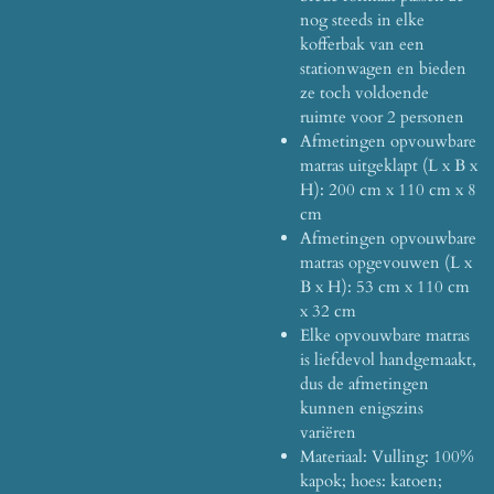
nog steeds in elke
kofferbak van een
stationwagen en bieden
ze toch voldoende
ruimte voor 2 personen
Afmetingen opvouwbare
matras uitgeklapt (L x B x
H): 200 cm x 110 cm x 8
cm
Afmetingen opvouwbare
matras opgevouwen (L x
B x H): 53 cm x 110 cm
x 32 cm
Elke opvouwbare matras
is liefdevol handgemaakt,
dus de afmetingen
kunnen enigszins
variëren
Materiaal: Vulling: 100%
kapok;
hoes: katoen;