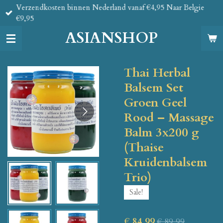
Verzendkosten binnen Nederland vanaf €4,95 Naar Belgie
Ga
€9,95
direct
naar
ASIANSHOP
de
hoofdinhoud
Thai Herbal
Balsem Set
Groen Geel
Rood – Massage
Balm 3x200 g
(Thaise
Kruidenbalsem
Trio)
Sale!
€ 84,99
€ 89,99