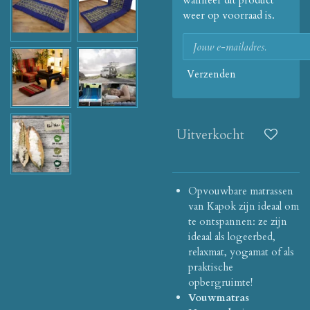
wanneer dit product
weer op voorraad is.
Verzenden
Uitverkocht
Opvouwbare matrassen
van Kapok zijn ideaal om
te ontspannen: ze zijn
ideaal als logeerbed,
relaxmat, yogamat of als
praktische
opbergruimte!
Vouwmatras