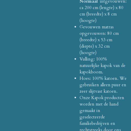
Normaal
uitgevouwen:
ca 200 cm (lengte) x 80
cm (breedte) x 8 cm
(hoogte)
Gevouwen matras
opgevouwen: 80 cm
(breedte) x 53 cm
(diepte) x 32 cm
(hoogte)
Vulling: 100%
natuurlijke kapok van de
kapokboom.
Hoes: 100% katoen.
We
gebruiken alleen puur en
zeer slijtvast katoen.
Onze Kapok producten
worden met de hand
gemaakt in
geselecteerde
familiebedrijven en
rechtstreeks door ons