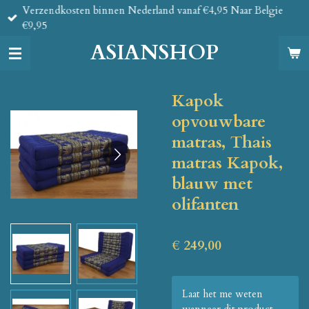
Verzendkosten binnen Nederland vanaf €4,95 Naar Belgie
Ga
€9,95
direct
naar
ASIANSHOP
de
hoofdinhoud
Kapok
opvouwbare
matras, Thais
matras Kapok,
blauw met
olifanten
€ 249,00
Laat het me weten