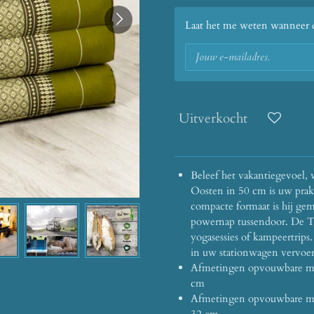
Laat het me weten wanneer di
Uitverkocht
Beleef het vakantiegevoel, 
Oosten in 50 cm is uw prakti
compacte formaat is hij gem
powernap tussendoor.
De Th
yogasessies of kampeertrips.
in uw stationwagen vervoe
Afmetingen opvouwbare matr
cm
Afmetingen opvouwbare ma
32 cm