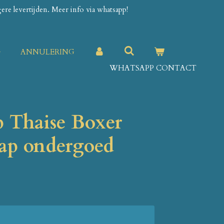
re levertijden. Meer info via whatsapp!
G
ANNULERING
WHATSAPP CONTACT
p Thaise Boxer
aap ondergoed