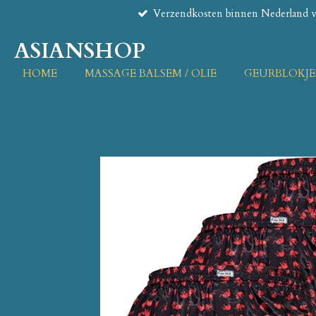
Verzendkosten binnen Nederland va
Ga
direct
ASIANSHOP
naar
de
HOME
MASSAGE BALSEM / OLIE
GEURBLOKJE
hoofdinhoud