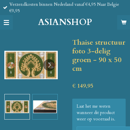
Verzendkosten binnen Nederland vanaf €4,95 Naar Belgie
Ga
€9,95
direct
naar
ASIANSHOP
de
hoofdinhoud
Thaise structuur
foto 3-delig
groen - 90 x 50
cm
€ 149,95
Laat het me weten
wanneer dit product
weer op voorraad is.