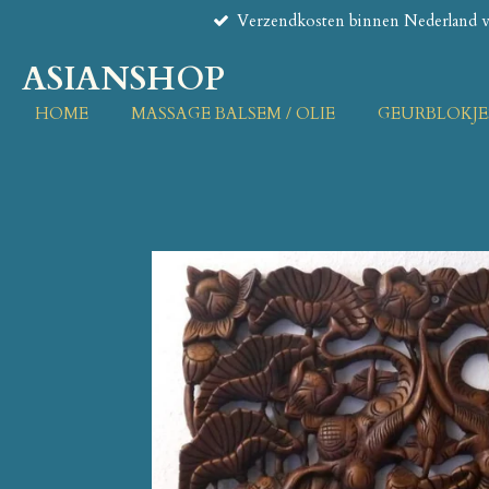
Verzendkosten binnen Nederland va
Ga
direct
ASIANSHOP
naar
de
HOME
MASSAGE BALSEM / OLIE
GEURBLOKJE
hoofdinhoud