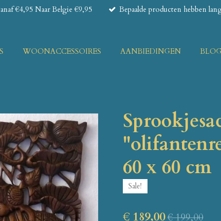
naf €4,95 Naar Belgie €9,95
Bepaalde producten hebben lange
S
WOONACCESSOIRES
AANBIEDINGEN
BLO
Sprookjesa
"olifantenr
60 x 60 cm
Sale!
€ 189,00
€ 199,00