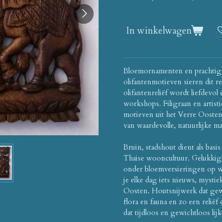
In winkelwagen
Bloemornamenten en prachtig
olifantenmotieven sieren dit rel
olifantenreliëf wordt liefdevo
workshops.
Filigraan en artis
motieven uit het Verre Oosten 
van waardevolle, natuurlijke ma
Bruin, stadshout dient als basi
Thaise wooncultuur.
Gelukkig 
onder bloemversieringen op w
je elke dag iets nieuws, mystie
Oosten.
Houtsnijwerk dat gewi
flora en fauna en zo een reliëf 
dat tijdloos en gewichtloos lij