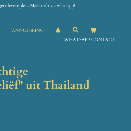
re levertijden. Meer info via whatsapp!
G
ANNULERING
WHATSAPP CONTACT
chtige
eliëf" uit Thailand