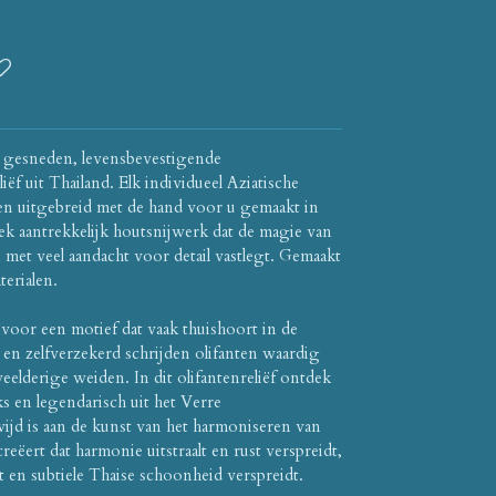
 gesneden, levensbevestigende
iëf uit Thailand.
Elk individueel Aziatische
l en uitgebreid met de hand voor u gemaakt in
tiek aantrekkelijk houtsnijwerk dat de magie van
met veel aandacht voor detail vastlegt.
Gemaakt
terialen.
s voor een motief dat vaak thuishoort in de
en zelfverzekerd schrijden olifanten waardig
eelderige weiden.
In dit olifantenreliëf ontdek
ks en legendarisch uit het Verre
jd is aan de kunst van het harmoniseren van
creëert dat harmonie uitstraalt en rust verspreidt,
kt en subtiele Thaise schoonheid verspreidt.