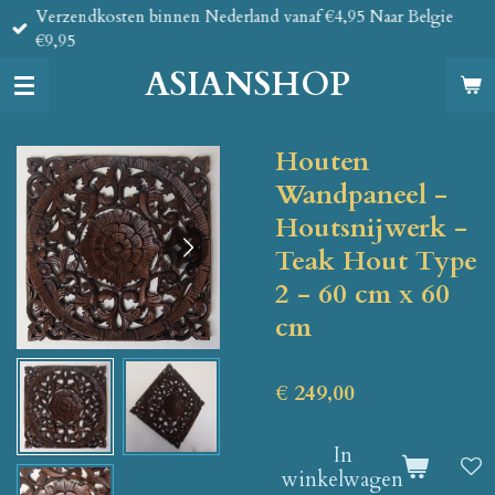
Verzendkosten binnen Nederland vanaf €4,95 Naar Belgie
Ga
€9,95
direct
naar
ASIANSHOP
de
hoofdinhoud
Houten
Wandpaneel -
Houtsnijwerk -
Teak Hout Type
2 - 60 cm x 60
cm
€ 249,00
In
winkelwagen