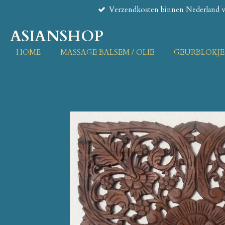
Verzendkosten binnen Nederland va
Ga
direct
ASIANSHOP
naar
de
HOME
MASSAGE BALSEM / OLIE
GEURBLOKJE
hoofdinhoud