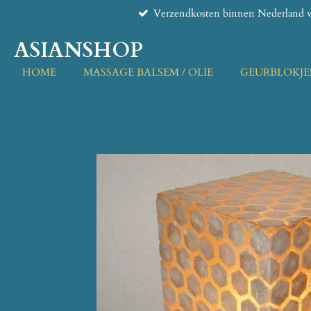
Verzendkosten binnen Nederland v
Ga
direct
ASIANSHOP
naar
de
HOME
MASSAGE BALSEM / OLIE
GEURBLOKJE
hoofdinhoud