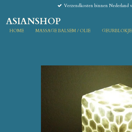
Verzendkosten binnen Nederland va
Ga
direct
ASIANSHOP
naar
de
HOME
MASSAGE BALSEM / OLIE
GEURBLOKJE
hoofdinhoud