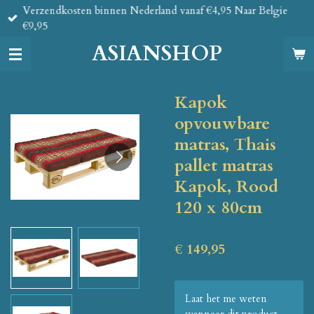
Verzendkosten binnen Nederland vanaf €4,95 Naar Belgie
Ga
€9,95
direct
naar
ASIANSHOP
de
hoofdinhoud
Kapok
opvouwbare
matras, Thais
pallet matras
Kapok, Rood
120 x 80cm
€ 149,95
Laat het me weten