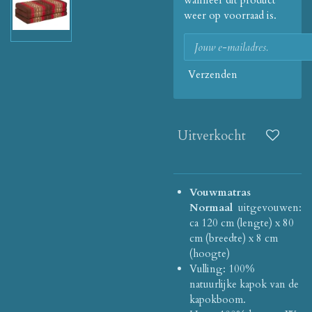
wanneer dit product
weer op voorraad is.
Verzenden
Uitverkocht
Vouwmatras
Normaal
uitgevouwen:
ca 120 cm (lengte) x 80
cm (breedte) x 8 cm
(hoogte)
Vulling: 100%
natuurlijke kapok van de
kapokboom.