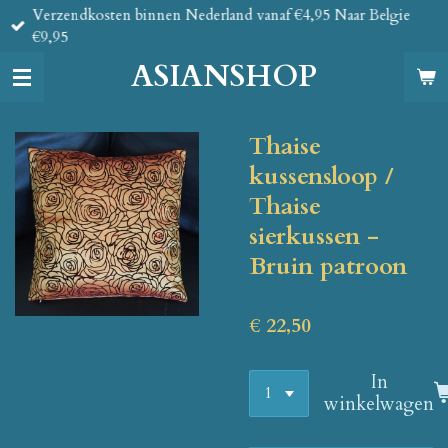
Verzendkosten binnen Nederland vanaf €4,95 Naar Belgie
Ga
€9,95
direct
naar
ASIANSHOP
de
hoofdinhoud
Thaise
kussensloop /
Thaise
sierkussen -
Bruin patroon
€ 22,50
In
winkelwagen