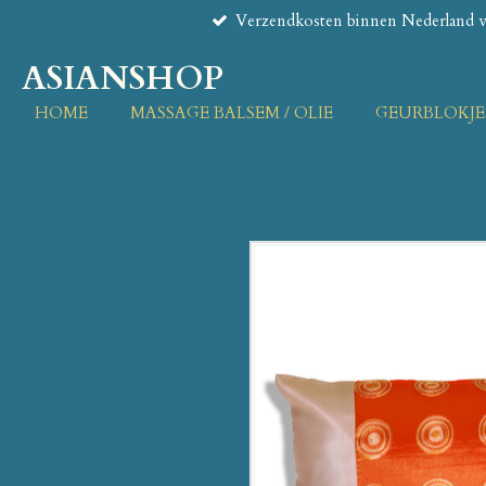
Verzendkosten binnen Nederland va
Ga
direct
ASIANSHOP
naar
de
HOME
MASSAGE BALSEM / OLIE
GEURBLOKJE
hoofdinhoud