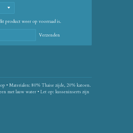
it product weer op voorraad is.
Verzenden
oop
• Materialen: 80% Thaise zijde, 20% katoen.
een met lauw water • Let op: kusseninserts zijn