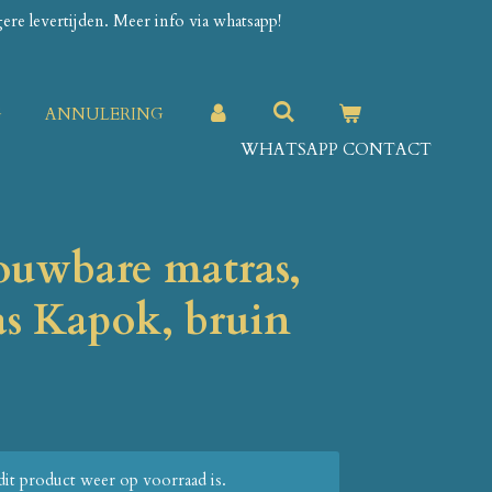
re levertijden. Meer info via whatsapp!
G
ANNULERING
WHATSAPP CONTACT
uwbare matras,
as Kapok, bruin
it product weer op voorraad is.