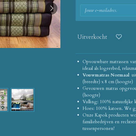
Uitverkocht
Opvouwbare matrassen van 
ideaal als logeerbed, relax
Vouwmatras Normaal
ui
(breedte) x 8 cm (hoogte)
Gevouwen matras opgevouwe
(hoogte)
Vulling: 100% natuurlijke
Hoes: 100% katoen.
We geb
Onze Kapok producten wor
familiebedrijven en rechts
tussenpersonen!