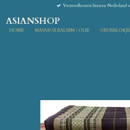
Verzendkosten binnen Nederland va
Ga
direct
ASIANSHOP
naar
de
HOME
MASSAGE BALSEM / OLIE
GEURBLOKJE
hoofdinhoud