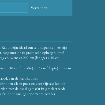
Verzenden
Kapok zijn ideaal om te ontspannen: ze zijn
mat, yogamat of als praktische opbergruimte!
tgevouwen: ca 200 cm (lengte) x 80 cm
n: 80 cm (breedte) x 53 cm (diepte) x 32 cm
 kapok van de kapokboom.
ruiken alleen puur en zeer slijtvast katoen.
den met de hand gemaakt in geselecteerde
treeks door ons geïmporteerd zonder