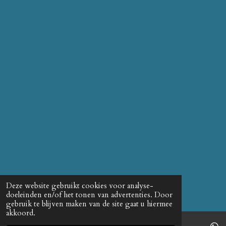
Deze website gebruikt cookies voor analyse-
doeleinden en/of het tonen van advertenties. Door
gebruik te blijven maken van de site gaat u hiermee
akkoord.