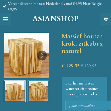
Verzendkosten binnen Nederland vanaf €4,95 Naar Belgie
Ga
€9,95
direct
naar
ASIANSHOP
de
hoofdinhoud
Massief houten
kruk, zitkubus,
naturel
€ 129,95
€ 139,95
Laat het me weten
wanneer dit product
weer op voorraad is.