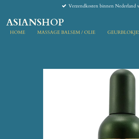
Verzendkosten binnen Nederland v
Ga
direct
ASIANSHOP
naar
de
HOME
MASSAGE BALSEM / OLIE
GEURBLOKJE
hoofdinhoud