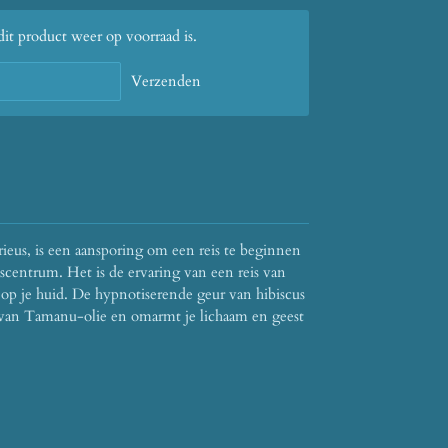
t product weer op voorraad is.
Verzenden
ieus, is een aansporing om een ​​reis te beginnen
sscentrum.
Het is de ervaring van een reis van
op je huid.
De hypnotiserende geur van hibiscus
van Tamanu-olie en omarmt je lichaam en geest