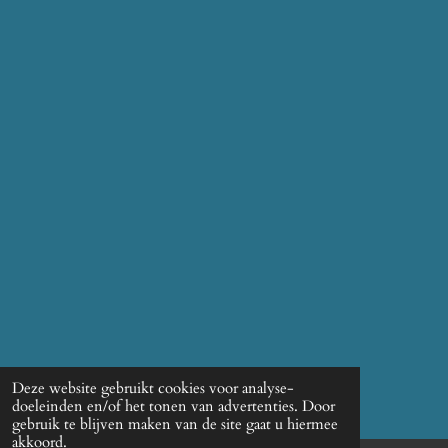
Deze website gebruikt cookies voor analyse-
doeleinden en/of het tonen van advertenties. Door
gebruik te blijven maken van de site gaat u hiermee
akkoord.