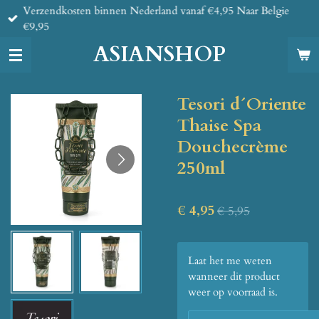
Verzendkosten binnen Nederland vanaf €4,95 Naar Belgie
Ga
€9,95
direct
naar
ASIANSHOP
de
hoofdinhoud
Tesori d´Oriente
Thaise Spa
Douchecrème
250ml
€ 4,95
€ 5,95
Laat het me weten
wanneer dit product
weer op voorraad is.