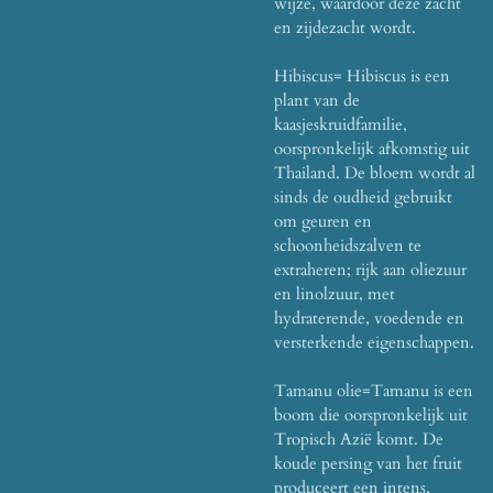
wijze, waardoor deze zacht
en zijdezacht wordt.
Hibiscus= Hibiscus is een
plant van de
kaasjeskruidfamilie,
oorspronkelijk afkomstig uit
Thailand.
De bloem wordt al
sinds de oudheid gebruikt
om geuren en
schoonheidszalven te
extraheren;
rijk aan oliezuur
en linolzuur, met
hydraterende, voedende en
versterkende eigenschappen.
Tamanu olie=Tamanu is een
boom die oorspronkelijk uit
Tropisch Azië komt.
De
koude persing van het fruit
produceert een intens,