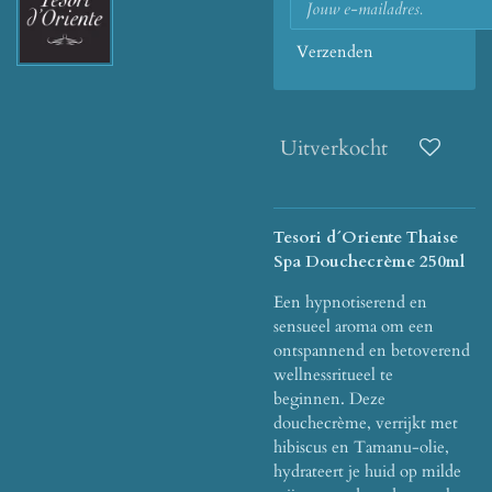
Verzenden
Uitverkocht
Tesori d´Oriente Thaise
Spa Douchecrème 250ml
Een hypnotiserend en
sensueel aroma om een ​​
ontspannend en betoverend
wellnessritueel te
beginnen.
Deze
douchecrème, verrijkt met
hibiscus en Tamanu-olie,
hydrateert je huid op milde