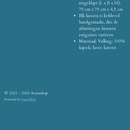
uitgeklapt (L x B x H):
75 cm x 75 cm x 4,5 cm
Elk kussen is liefdevol
handgemaakt, dus de
afmetingen kunnen
enigszins variëren
Materiaal: Vulling: 100%
kapok;
hoes: katoen
© 2021 - 2026 Asianshop
Powered by
JouwWeb