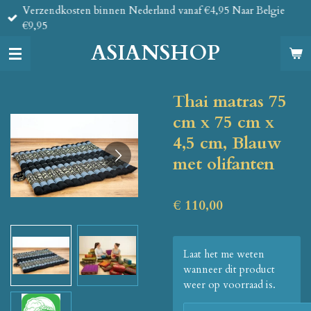
Verzendkosten binnen Nederland vanaf €4,95 Naar Belgie
Ga
€9,95
direct
naar
ASIANSHOP
de
hoofdinhoud
Thai matras 75
cm x 75 cm x
4,5 cm, Blauw
met olifanten
€ 110,00
Laat het me weten
wanneer dit product
weer op voorraad is.