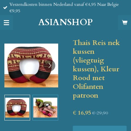
Verzendkosten binnen Nederland vanaf €4,95 Naar Belgie
Ga
€9,95
direct
naar
ASIANSHOP
de
hoofdinhoud
Thais Reis nek
kussen
(vliegtuig
kussen), Kleur
Rood met
Olifanten
patroon
€ 16,95
€ 29,90