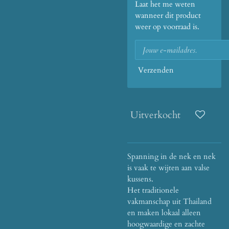
Laat het me weten
wanneer dit product
weer op voorraad is.
Verzenden
Uitverkocht
Spanning in de nek en nek
is vaak te wijten aan valse
kussens.
H
et traditionele
vakmanschap uit Thailand
en maken lokaal alleen
hoogwaardige en zachte