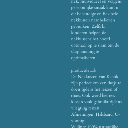
nek. Individueel en volgens
persoonlijke smaak kunt u
dit behendige en flexibele
nekkussen naar believen
gebruiken. Zelfs bij
kinderen helpen de
nekkussens het hoofd
optimaal op te slaan om de
slaaphouding te
optimaliseren.
productdetails
De N
ekkussen van Kapok
zijn perfect om een
dutje te
doen tijdens het reizen of
thuis. Ook word het reis
kussen vaak gebruikt tijdens
vliegtuig reizen.
Afmetingen: Halsband: U-
vormig
Vulling: 100% natuurlijke