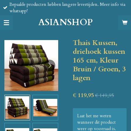
Bepaalde producten hebben langere levertijden. Meer info via
Ga
whatsapp!
direct
naar
ASIANSHOP
de
hoofdinhoud
Thais Kussen,
driehoek kussen
165 cm, Kleur
Bruin / Groen, 3
lagen
€ 119,95
€ 149,95
Laat het me weten
wanneer dit product
weer op voorraad is.