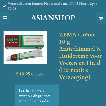
Verzendkosten binnen Nederland vanaf €4,95 Naar Belgie
Ga
€9,95
direct
naar
ASIANSHOP
de
hoofdinhoud
ZEMA Crème
10 g –
Antischimmel &
Huidcrème voor
Voeten en Huid
(Dermatitis
€ 19,95
€ 23,95
Verzorging)
Laat het me weten
wanneer dit product
weer op voorraad is.