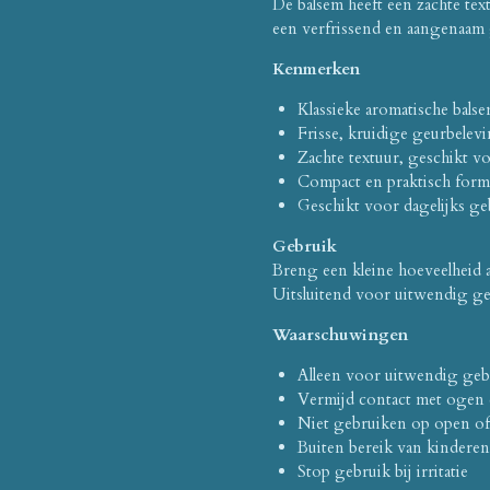
De balsem heeft een zachte tex
een verfrissend en aangenaam 
Kenmerken
Klassieke aromatische bals
Frisse, kruidige geurbelev
Zachte textuur, geschikt v
Compact en praktisch form
Geschikt voor dagelijks ge
Gebruik
Breng een kleine hoeveelheid a
Uitsluitend voor uitwendig ge
Waarschuwingen
Alleen voor uitwendig geb
Vermijd contact met ogen e
Niet gebruiken op open of
Buiten bereik van kindere
Stop gebruik bij irritatie