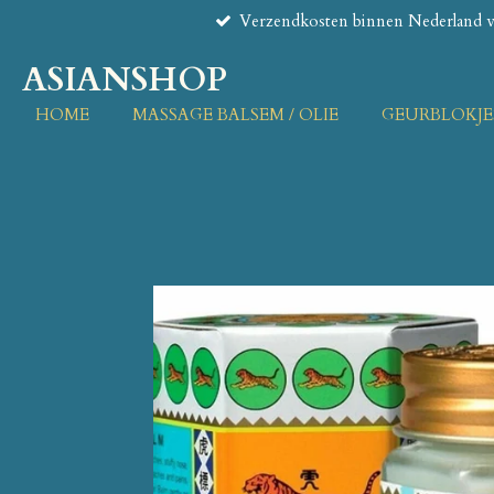
Verzendkosten binnen Nederland va
Ga
direct
ASIANSHOP
naar
de
HOME
MASSAGE BALSEM / OLIE
GEURBLOKJE
hoofdinhoud