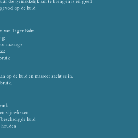
tuur die gemakkelijk aan te brengen is en geeft
gevoel op de huid.
em van Tiger Balm
ing
oor massage
aat
bruik
an op de huid en masseer zachtjes in.
bruik.
ruik
n slijmvliezen
 beschadigde huid
n houden