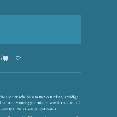
n
eke aromatische balsem met een frisse, kruidige
d voor uitwendig gebruik en wordt traditioneel
n massage- en verzorgingsroutine.