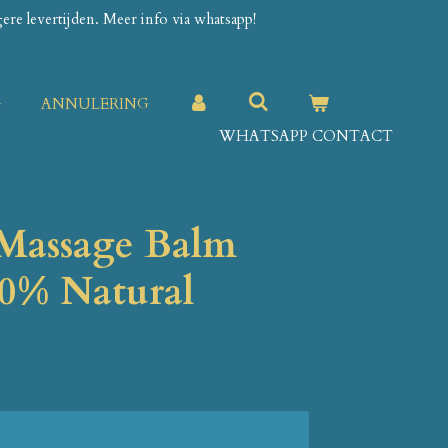
re levertijden. Meer info via whatsapp!
G
ANNULERING
WHATSAPP CONTACT
assage Balm
00% Natural