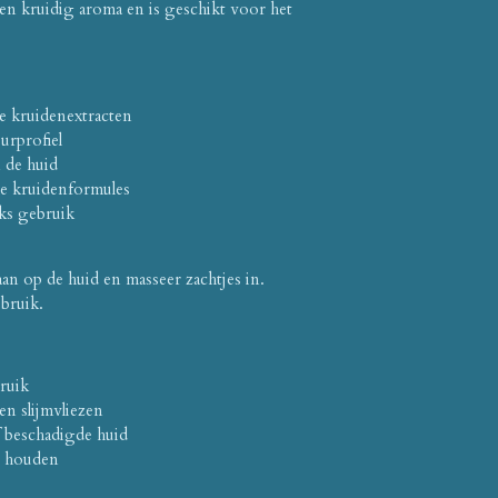
en kruidig aroma en is geschikt voor het
e kruidenextracten
rprofiel
 de huid
le kruidenformules
jks gebruik
an op de huid en masseer zachtjes in.
bruik.
ruik
n slijmvliezen
 beschadigde huid
n houden