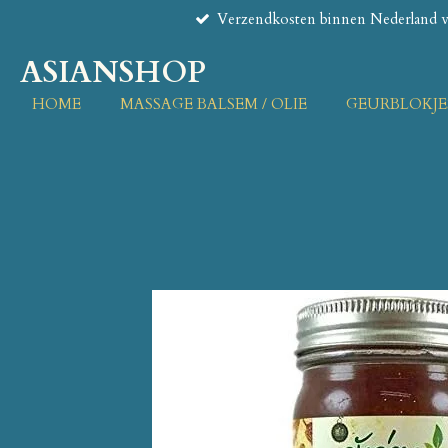
Verzendkosten binnen Nederland va
Ga
direct
ASIANSHOP
naar
de
HOME
MASSAGE BALSEM / OLIE
GEURBLOKJE
hoofdinhoud