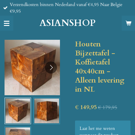
Verzendkosten binnen Nederland vanaf €4,95 Naar Belgie
Ga
€9,95
direct
naar
ASIANSHOP
de
hoofdinhoud
Houten
Bijzettafel -
Koffietafel
40x40cm -
Alleen levering
in NL
€ 149,95
€ 179,95
Laat het me weten