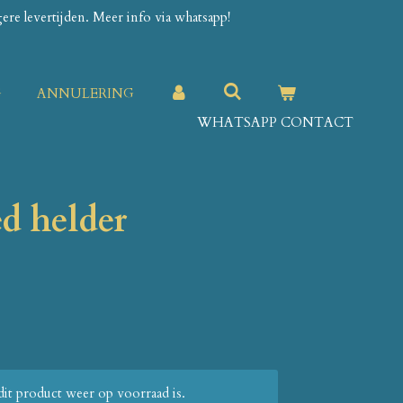
re levertijden. Meer info via whatsapp!
G
ANNULERING
WHATSAPP CONTACT
d helder
it product weer op voorraad is.