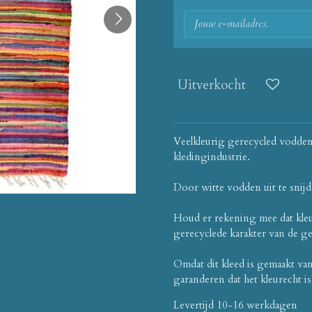
Uitverkocht
Veelkleurig gerecycled voddenk
kledingindustrie.
Door witte vodden uit te snijde
Houd er rekening mee dat kle
gerecyclede karakter van de ge
Omdat dit kleed is gemaakt va
garanderen dat het kleurecht is
Levertijd 10-16 werkdagen