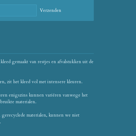
Verzenden
leed gemaakt van restjes en afvalstukken uit de
n, zit het kleed vol met intensere kleuren.
uren enigszins kunnen variëren vanwege het
bruikte materialen.
n gerecyclede materialen, kunnen we niet
.