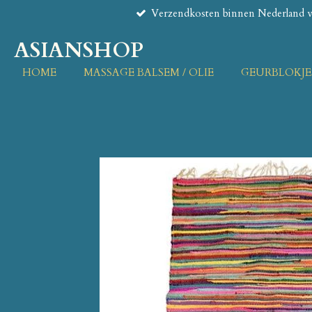
Verzendkosten binnen Nederland va
Ga
direct
ASIANSHOP
naar
de
HOME
MASSAGE BALSEM / OLIE
GEURBLOKJE
hoofdinhoud